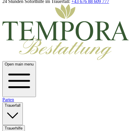
24 Stunden Soforthilfe im Trauerfall:
+43 676 88 609 777
Open main menu
Parten
Trauerfall
Trauerhilfe