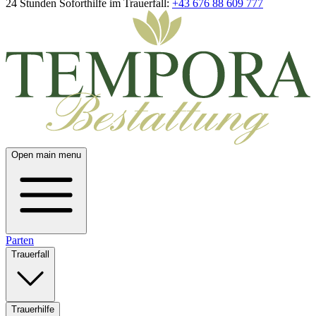
24 Stunden Soforthilfe im Trauerfall:
+43 676 88 609 777
Open main menu
Parten
Trauerfall
Trauerhilfe