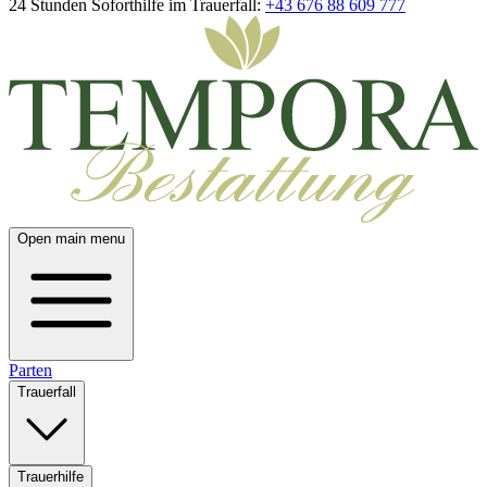
24 Stunden Soforthilfe im Trauerfall:
+43 676 88 609 777
Open main menu
Parten
Trauerfall
Trauerhilfe