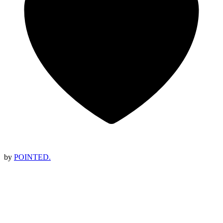
by
POINTED.