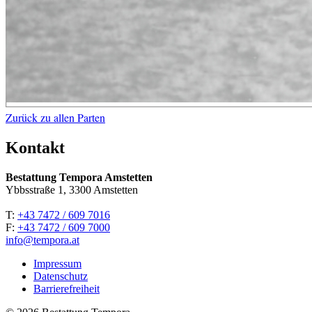
Zurück zu allen Parten
Kontakt
Bestattung Tempora Amstetten
Ybbsstraße 1, 3300 Amstetten
T:
+43 7472 / 609 7016
F:
+43 7472 / 609 7000
info@tempora.at
Impressum
Datenschutz
Barrierefreiheit