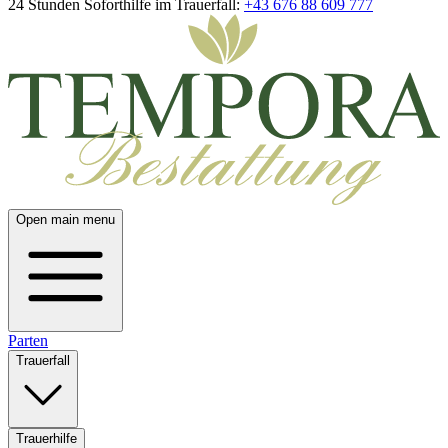
24 Stunden Soforthilfe im Trauerfall:
+43 676 88 609 777
Open main menu
Parten
Trauerfall
Trauerhilfe