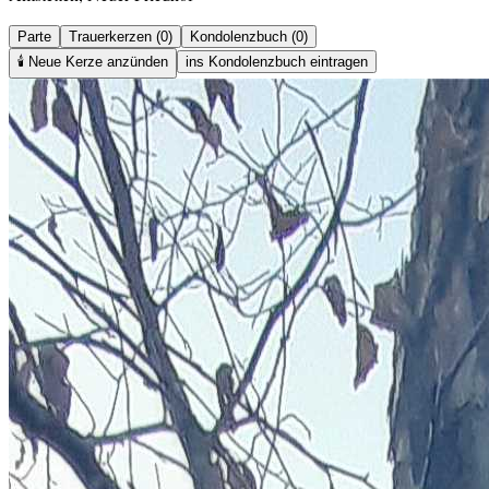
Parte
Trauerkerzen (0)
Kondolenzbuch (0)
🕯️
Neue Kerze anzünden
ins Kondolenzbuch eintragen