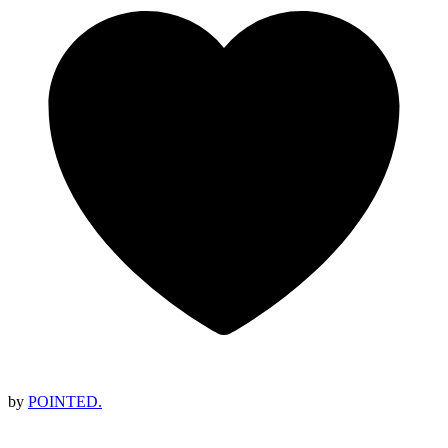
by
POINTED.