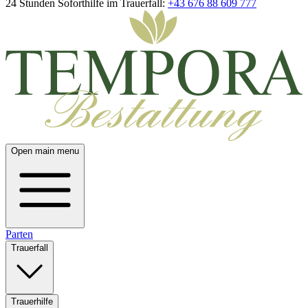
24 Stunden Soforthilfe im Trauerfall:
+43 676 88 609 777
Open main menu
Parten
Trauerfall
Trauerhilfe