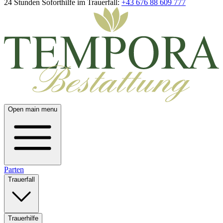
24 Stunden Soforthilfe im Trauerfall:
+43 676 88 609 777
Open main menu
Parten
Trauerfall
Trauerhilfe