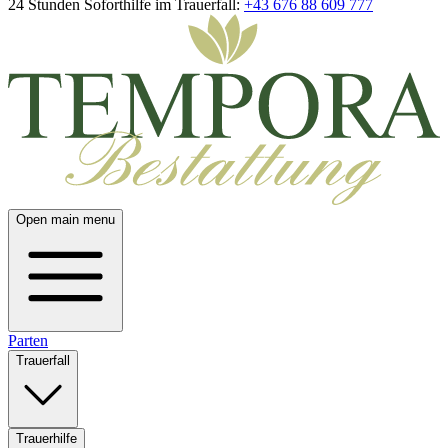
24 Stunden Soforthilfe im Trauerfall:
+43 676 88 609 777
Open main menu
Parten
Trauerfall
Trauerhilfe