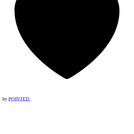
by
POINTED.