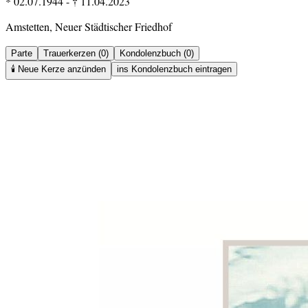
* 02.07.1944
-
† 11.04.2023
Amstetten, Neuer Städtischer Friedhof
Parte
Trauerkerzen (0)
Kondolenzbuch (0)
🕯️
Neue Kerze anzünden
ins Kondolenzbuch eintragen