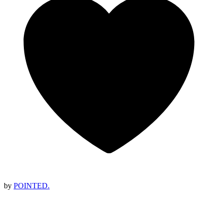
by
POINTED.