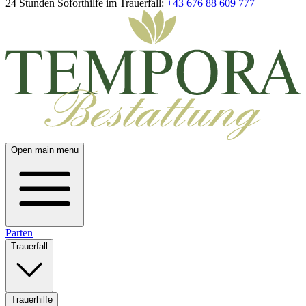
24 Stunden Soforthilfe im Trauerfall:
+43 676 88 609 777
Open main menu
Parten
Trauerfall
Trauerhilfe