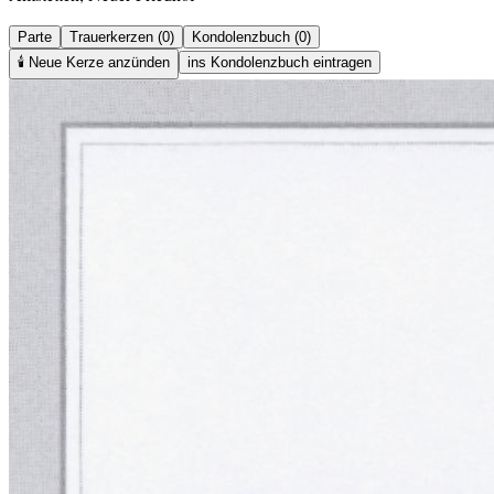
Parte
Trauerkerzen (0)
Kondolenzbuch (0)
🕯️
Neue Kerze anzünden
ins Kondolenzbuch eintragen