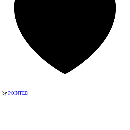
by
POINTED.