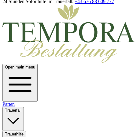
24 Stunden Soforthilfe im Trauerfall:
+43 676 88 609 777
Open main menu
Parten
Trauerfall
Trauerhilfe