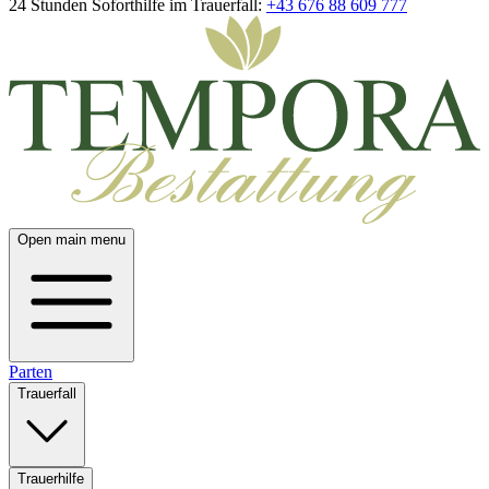
24 Stunden Soforthilfe im Trauerfall:
+43 676 88 609 777
Open main menu
Parten
Trauerfall
Trauerhilfe