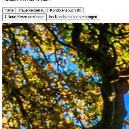
Parte
Trauerkerzen (0)
Kondolenzbuch (0)
🕯️
Neue Kerze anzünden
ins Kondolenzbuch eintragen