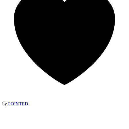
by
POINTED.