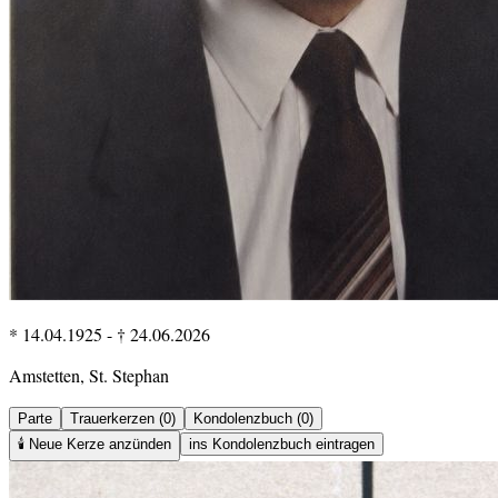
* 14.04.1925
-
† 24.06.2026
Amstetten, St. Stephan
Parte
Trauerkerzen (0)
Kondolenzbuch (0)
🕯️
Neue Kerze anzünden
ins Kondolenzbuch eintragen