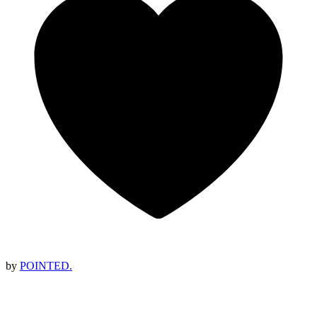
by
POINTED.