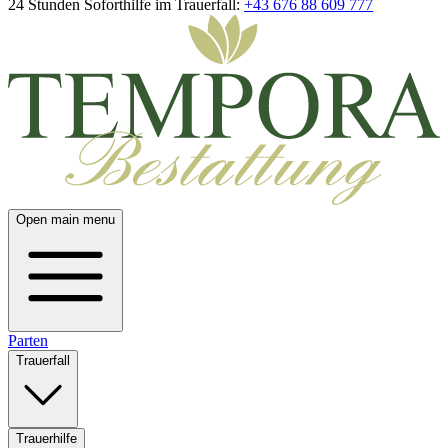
24 Stunden Soforthilfe im Trauerfall:
+43 676 88 609 777
Open main menu
Parten
Trauerfall
Trauerhilfe