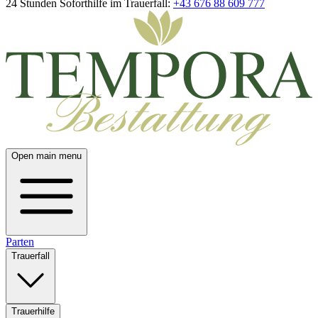
24 Stunden Soforthilfe im Trauerfall:
+43 676 88 609 777
Open main menu
Parten
Trauerfall
Trauerhilfe