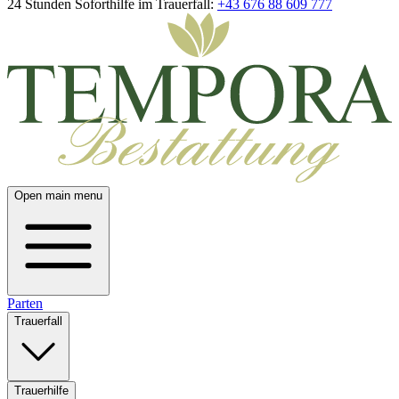
24 Stunden Soforthilfe im Trauerfall:
+43 676 88 609 777
Open main menu
Parten
Trauerfall
Trauerhilfe