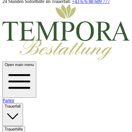
24 Stunden Soforthilfe im Trauerfall:
+43 676 88 609 777
Open main menu
Parten
Trauerfall
Trauerhilfe