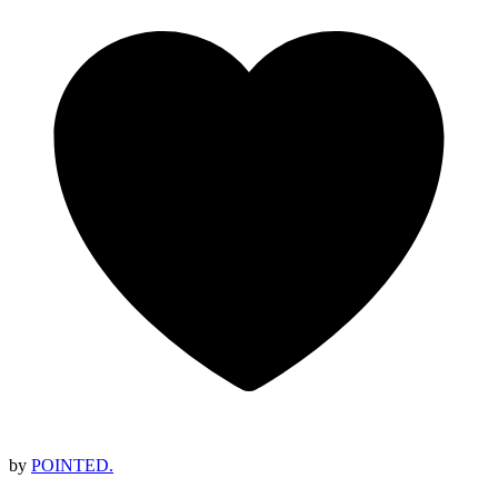
by
POINTED.