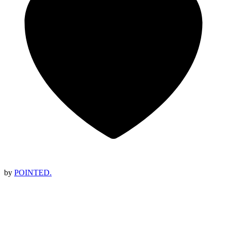
by
POINTED.