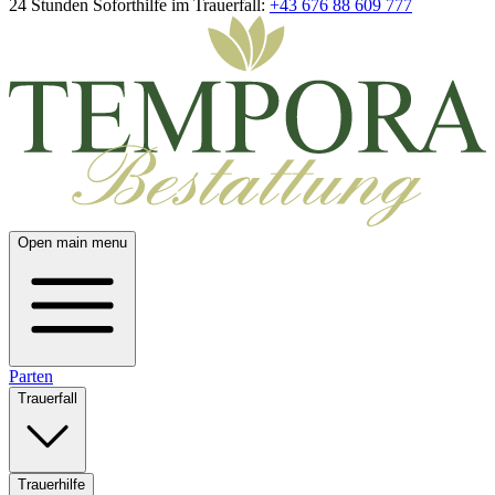
24 Stunden Soforthilfe im Trauerfall:
+43 676 88 609 777
Open main menu
Parten
Trauerfall
Trauerhilfe