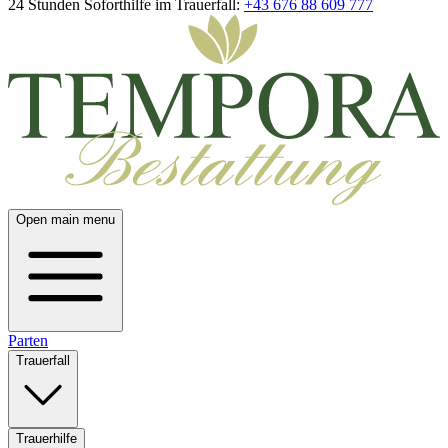
24 Stunden Soforthilfe im Trauerfall:
+43 676 88 609 777
Open main menu
Parten
Trauerfall
Trauerhilfe