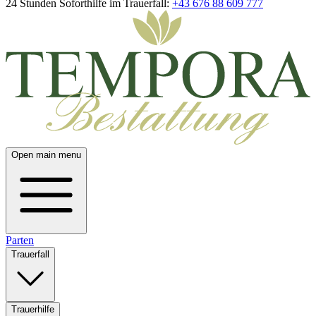
24 Stunden Soforthilfe im Trauerfall:
+43 676 88 609 777
Open main menu
Parten
Trauerfall
Trauerhilfe