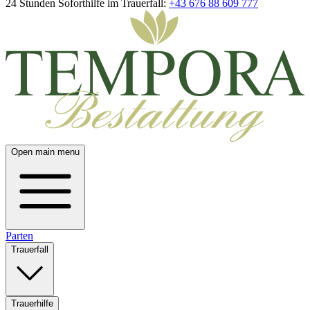
24 Stunden Soforthilfe im Trauerfall:
+43 676 88 609 777
Open main menu
Parten
Trauerfall
Trauerhilfe