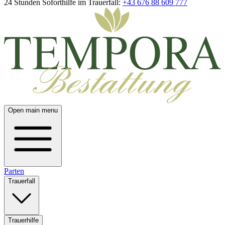
24 Stunden Soforthilfe im Trauerfall:
+43 676 88 609 777
Open main menu
Parten
Trauerfall
Trauerhilfe