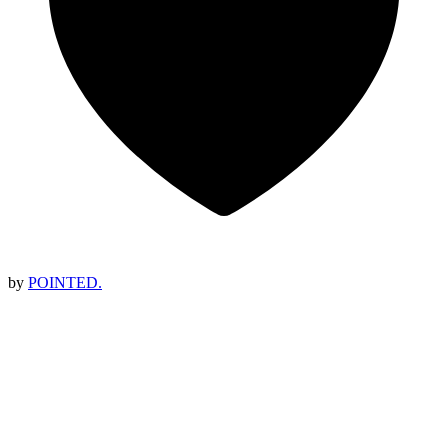
by
POINTED.