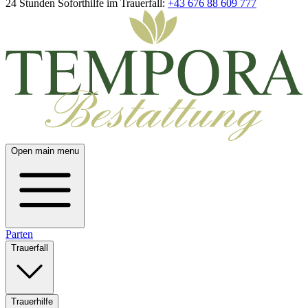
24 Stunden Soforthilfe im Trauerfall:
+43 676 88 609 777
Open main menu
Parten
Trauerfall
Trauerhilfe