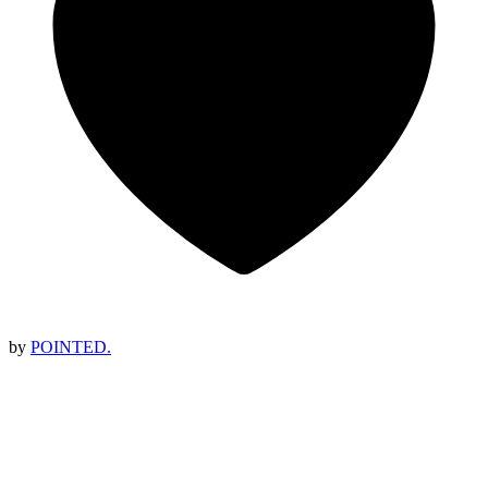
by
POINTED.