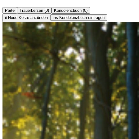
Parte
Trauerkerzen (0)
Kondolenzbuch (0)
🕯️
Neue Kerze anzünden
ins Kondolenzbuch eintragen