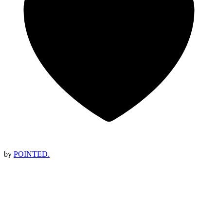
by
POINTED.