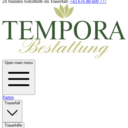
24 Stunden Soforthilfe im Trauerfall:
+43 676 88 609 777
Open main menu
Parten
Trauerfall
Trauerhilfe