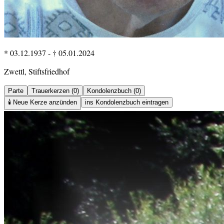
* 03.12.1937
-
† 05.01.2024
Zwettl, Stiftsfriedhof
Parte
Trauerkerzen (0)
Kondolenzbuch (0)
🕯️
Neue Kerze anzünden
ins Kondolenzbuch eintragen