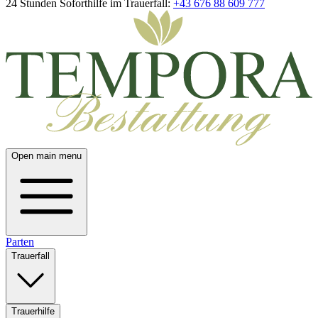
24 Stunden Soforthilfe im Trauerfall:
+43 676 88 609 777
Open main menu
Parten
Trauerfall
Trauerhilfe