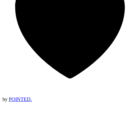
by
POINTED.