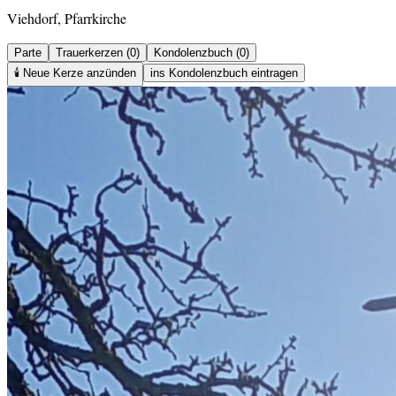
Viehdorf, Pfarrkirche
Parte
Trauerkerzen (0)
Kondolenzbuch (0)
🕯️
Neue Kerze anzünden
ins Kondolenzbuch eintragen