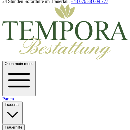
24 Stunden Soforthilfe im Trauerfall:
+43 676 88 609 777
Open main menu
Parten
Trauerfall
Trauerhilfe