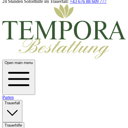
24 Stunden Soforthilfe im Trauerfall:
+43 676 88 609 777
Open main menu
Parten
Trauerfall
Trauerhilfe