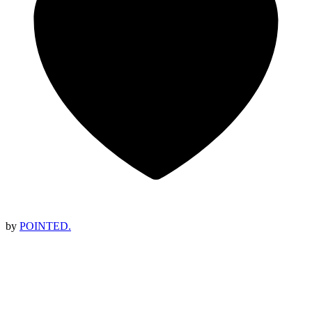
by
POINTED.