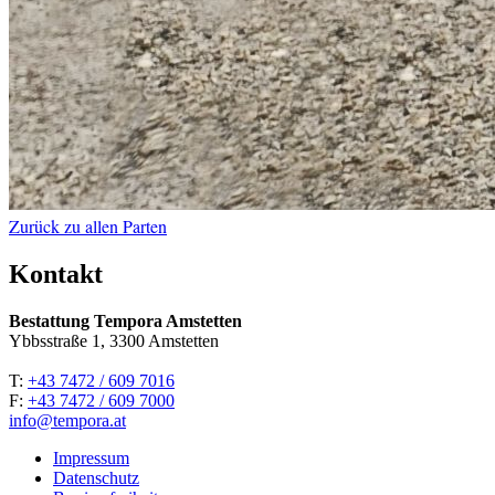
Zurück zu allen Parten
Kontakt
Bestattung Tempora Amstetten
Ybbsstraße 1, 3300 Amstetten
T:
+43 7472 / 609 7016
F:
+43 7472 / 609 7000
info@tempora.at
Impressum
Datenschutz