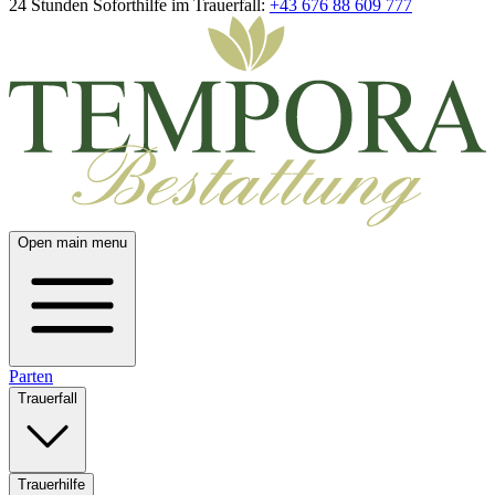
24 Stunden Soforthilfe im Trauerfall:
+43 676 88 609 777
Open main menu
Parten
Trauerfall
Trauerhilfe