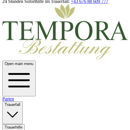
24 Stunden Soforthilfe im Trauerfall:
+43 676 88 609 777
Open main menu
Parten
Trauerfall
Trauerhilfe