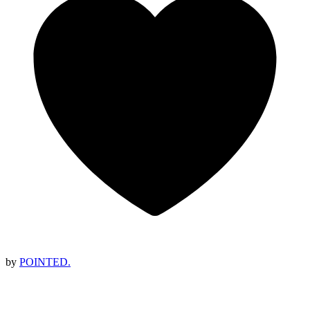
by
POINTED.