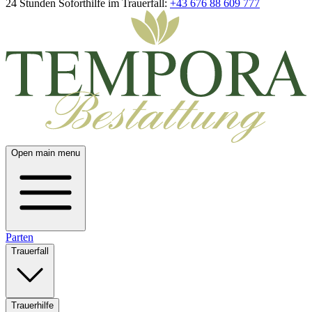
24 Stunden Soforthilfe im Trauerfall:
+43 676 88 609 777
Open main menu
Parten
Trauerfall
Trauerhilfe