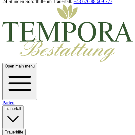
24 Stunden Soforthilfe im Trauerfall:
+43 676 88 609 777
Open main menu
Parten
Trauerfall
Trauerhilfe