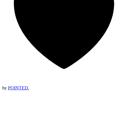
by
POINTED.