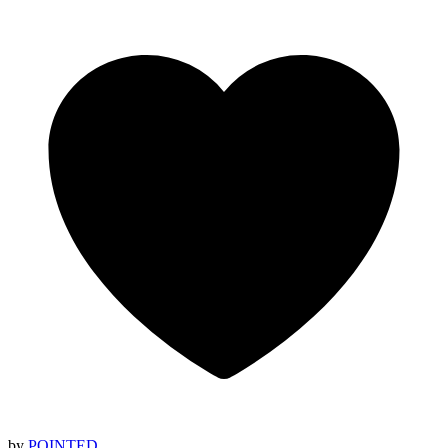
by
POINTED.