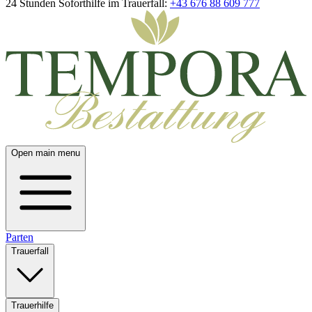
24 Stunden Soforthilfe im Trauerfall:
+43 676 88 609 777
Open main menu
Parten
Trauerfall
Trauerhilfe