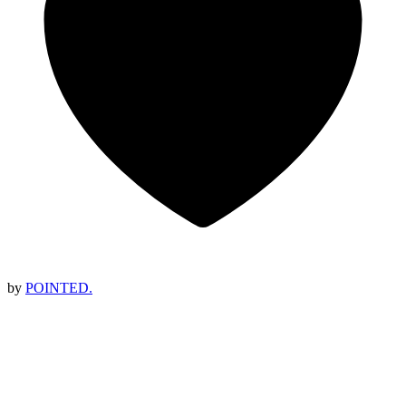
by
POINTED.