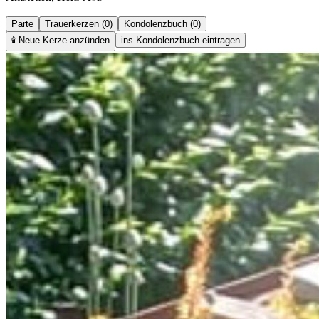
Parte
Trauerkerzen (0)
Kondolenzbuch (0)
🕯️
Neue Kerze anzünden
ins Kondolenzbuch eintragen