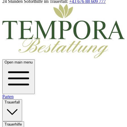
24 Stunden Soforthilfe im Trauerfall:
+43 676 88 609 777
Open main menu
Parten
Trauerfall
Trauerhilfe