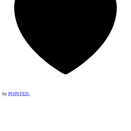
by
POINTED.