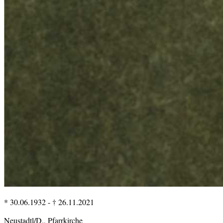
* 30.06.1932
-
† 26.11.2021
Neustadtl/D., Pfarrkirche