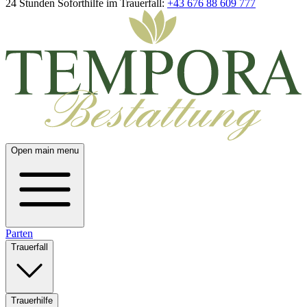
24 Stunden Soforthilfe im Trauerfall:
+43 676 88 609 777
Open main menu
Parten
Trauerfall
Trauerhilfe