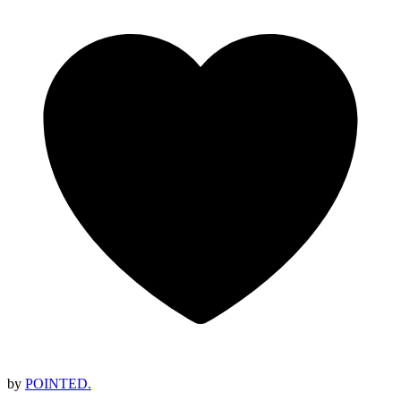
by
POINTED.