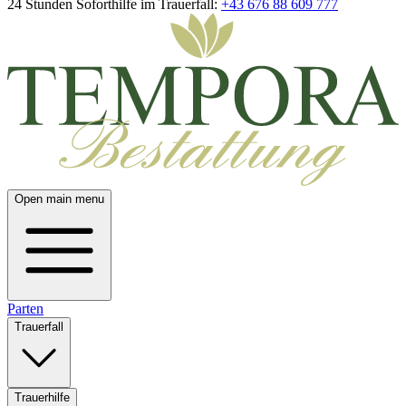
24 Stunden Soforthilfe im Trauerfall:
+43 676 88 609 777
Open main menu
Parten
Trauerfall
Trauerhilfe