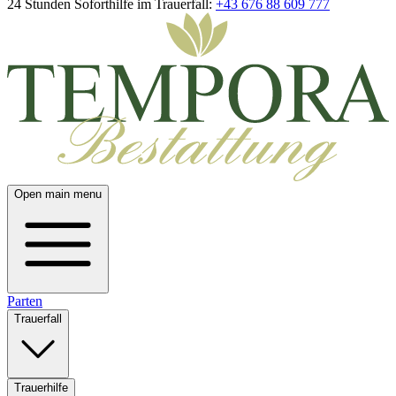
24 Stunden Soforthilfe im Trauerfall:
+43 676 88 609 777
Open main menu
Parten
Trauerfall
Trauerhilfe