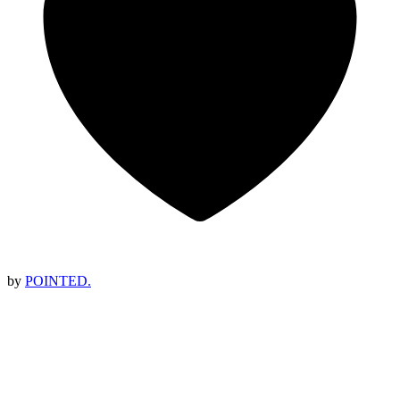
by
POINTED.