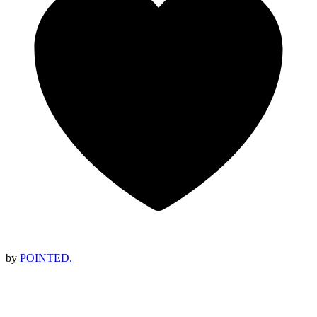
by
POINTED.