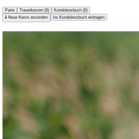
Parte
Trauerkerzen (0)
Kondolenzbuch (0)
🕯️
Neue Kerze anzünden
ins Kondolenzbuch eintragen