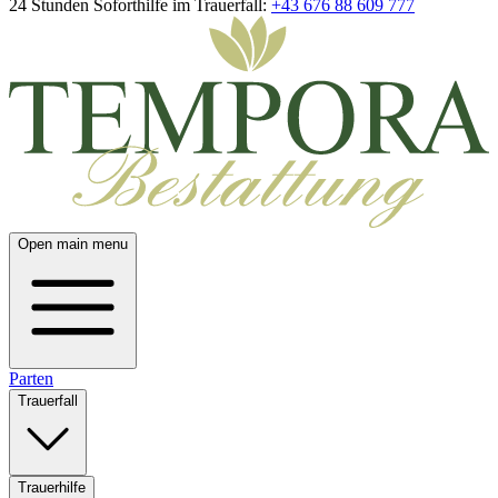
24 Stunden Soforthilfe im Trauerfall:
+43 676 88 609 777
Open main menu
Parten
Trauerfall
Trauerhilfe