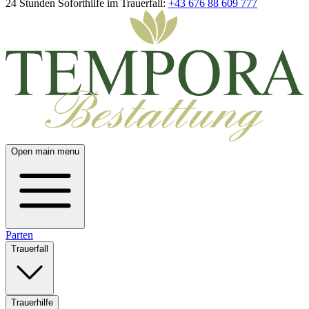
24 Stunden Soforthilfe im Trauerfall:
+43 676 88 609 777
Open main menu
Parten
Trauerfall
Trauerhilfe