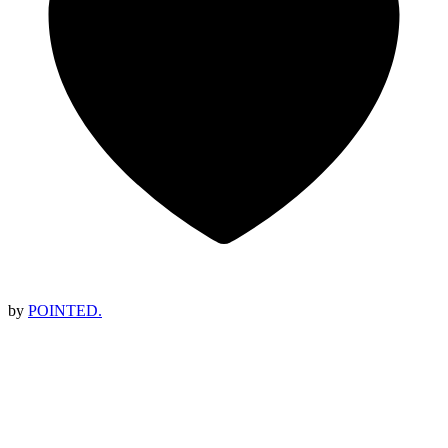
by
POINTED.