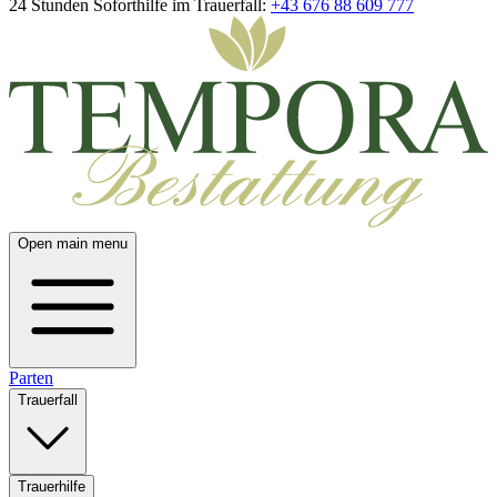
24 Stunden Soforthilfe im Trauerfall:
+43 676 88 609 777
Open main menu
Parten
Trauerfall
Trauerhilfe