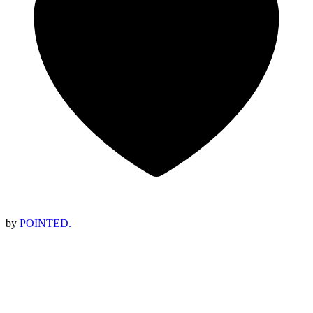
by
POINTED.