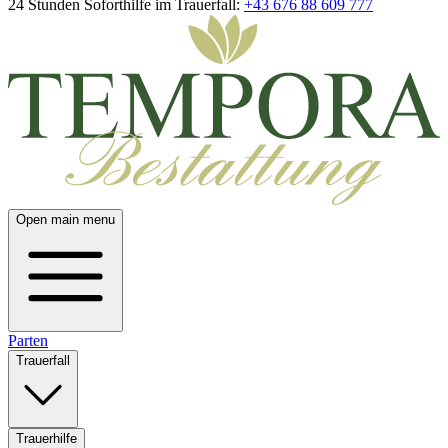
24 Stunden Soforthilfe im Trauerfall:
+43 676 88 609 777
Open main menu
Parten
Trauerfall
Trauerhilfe