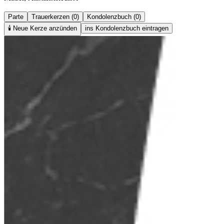
Parte
Trauerkerzen (0)
Kondolenzbuch (0)
🕯️
Neue Kerze anzünden
ins Kondolenzbuch eintragen