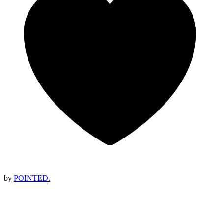
by
POINTED.