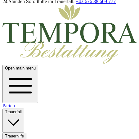
24 Stunden Soforthilfe im Trauerfall:
+43 676 88 609 777
Open main menu
Parten
Trauerfall
Trauerhilfe