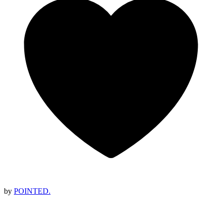
by
POINTED.