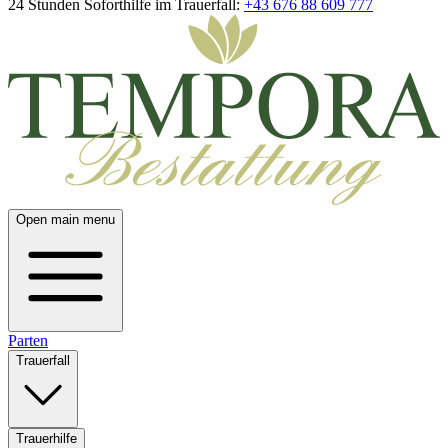
24 Stunden Soforthilfe im Trauerfall:
+43 676 88 609 777
Open main menu
Parten
Trauerfall
Trauerhilfe