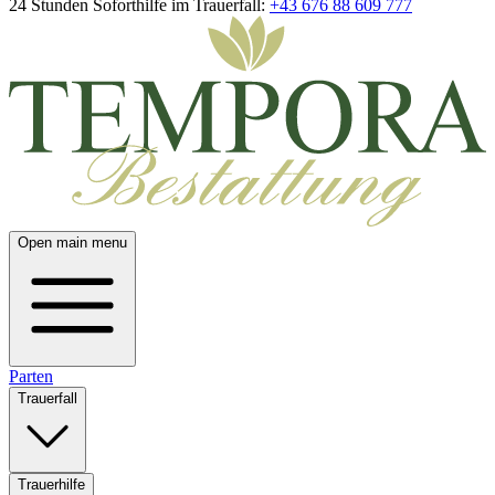
24 Stunden Soforthilfe im Trauerfall:
+43 676 88 609 777
Open main menu
Parten
Trauerfall
Trauerhilfe