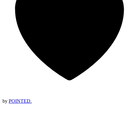
by
POINTED.