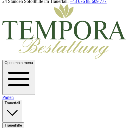
24 Stunden Soforthilfe im Trauerfall:
+43 676 88 609 777
Open main menu
Parten
Trauerfall
Trauerhilfe