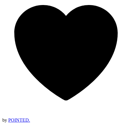
by
POINTED.