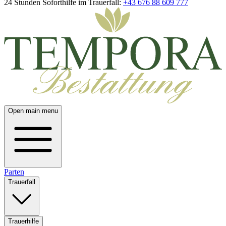
24 Stunden Soforthilfe im Trauerfall:
+43 676 88 609 777
Open main menu
Parten
Trauerfall
Trauerhilfe