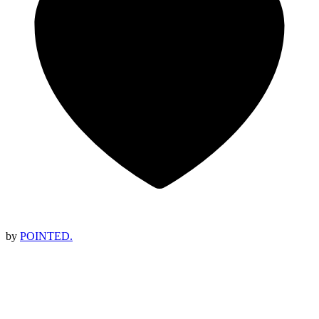
by
POINTED.