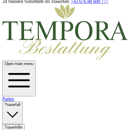
24 Stunden Soforthilfe im Trauerfall:
+43 676 88 609 777
Open main menu
Parten
Trauerfall
Trauerhilfe