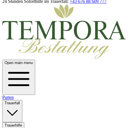
24 Stunden Soforthilfe im Trauerfall:
+43 676 88 609 777
Open main menu
Parten
Trauerfall
Trauerhilfe