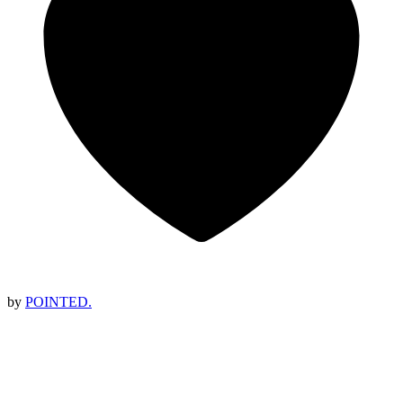
by
POINTED.