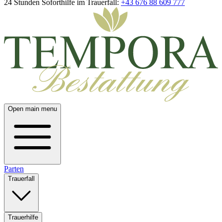
24 Stunden Soforthilfe im Trauerfall:
+43 676 88 609 777
Open main menu
Parten
Trauerfall
Trauerhilfe