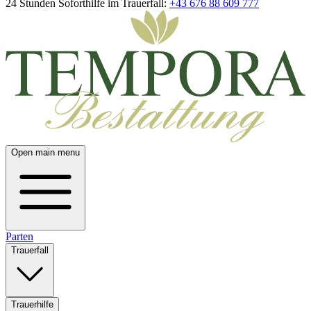
24 Stunden Soforthilfe im Trauerfall:
+43 676 88 609 777
Open main menu
Parten
Trauerfall
Trauerhilfe